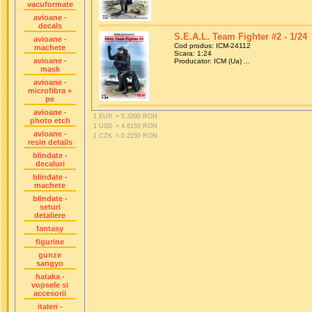
vacuformate
avioane -
decals
S.E.A.L. Team Fighter #2 - 1/24
avioane -
Cod produs: ICM-24112
machete
Scara: 1:24
avioane -
Producator: ICM (Ua) ...
mask
avioane -
microfibra +
pe
avioane -
1 EUR
= 5.3200 RON
photo etch
1 USD
= 4.6150 RON
avioane -
1 CZK
= 0.2250 RON
resin details
blindate -
decaluri
blindate -
machete
blindate -
seturi
detaliere
fantasy
figurine
gunze
sangyo
hataka -
vopsele si
accesorii
italeri -