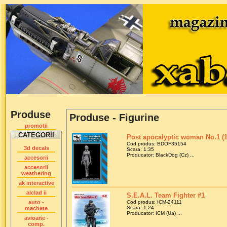
Produse
Produse - Figurine
promotii
CATEGORII
Post apocalyptic woman No.1 (1 
Cod produs: BDOF35154
3d decals
Scara: 1:35
Producator: BlackDog (Cz) ...
accesorii
accesorii
weathering
ak interactive
alclad ii
S.E.A.L. Team Fighter #1
auto -
Cod produs: ICM-24111
Scara: 1:24
machete
Producator: ICM (Ua) ...
avioane -
comp.