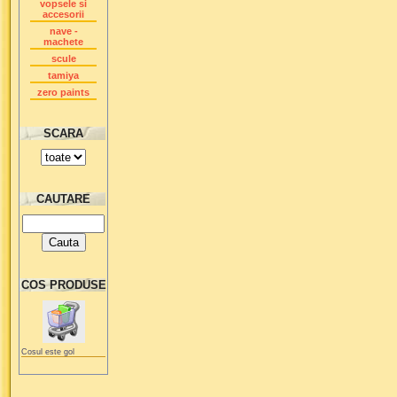
vopsele si
accesorii
nave -
machete
scule
tamiya
zero paints
SCARA
CAUTARE
COS PRODUSE
Cosul este gol