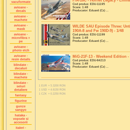
F/A-18C - Hornet Legacy - Limite
vacuformate
Cod produs: EDU-11195
avioane -
Scara: 1:48
Producator: Eduard (Cz) ...
decals
avioane -
machete
avioane -
WILDE SAU Episode Three: Until
mask
190A-8 and Fw 190D-9) - 1/48
avioane -
Cod produs: EDU-11199
microfibra +
Scara: 1:48
Producator: Eduard (Cz) ...
pe
avioane -
photo etch
avioane -
MiG-21F-13 - Weekend Edition - 
resin details
Cod produs: EDU-84213
Scara: 1:48
blindate -
Producator: Eduard (Cz) ...
decaluri
blindate -
machete
blindate -
1 EUR
= 5.3200 RON
seturi
detaliere
1 USD
= 4.6150 RON
1 CZK
= 0.2250 RON
fantasy
figurine
gunze
sangyo
hataka -
vopsele si
accesorii
italeri -