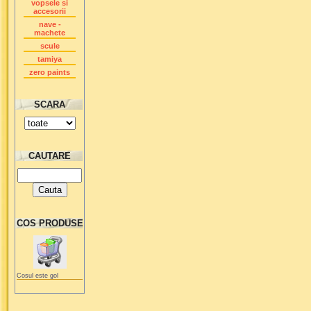
vopsele si
accesorii
nave -
machete
scule
tamiya
zero paints
SCARA
CAUTARE
COS PRODUSE
Cosul este gol