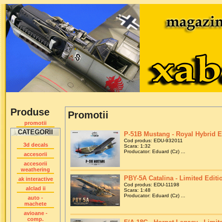
Produse
Promotii
promotii
CATEGORII
P-51B Mustang - Royal Hybrid Ed
Cod produs: EDU-932011
3d decals
Scara: 1:32
Producator: Eduard (Cz) ...
accesorii
accesorii
weathering
PBY-5A Catalina - Limited Editio
ak interactive
Cod produs: EDU-11198
alclad ii
Scara: 1:48
Producator: Eduard (Cz) ...
auto -
machete
avioane -
comp.