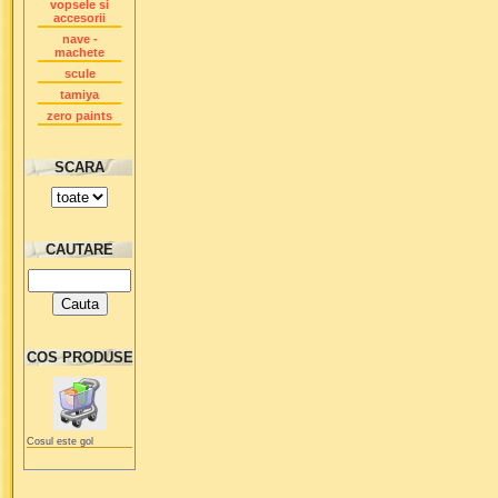
vopsele si
accesorii
nave -
machete
scule
tamiya
zero paints
SCARA
CAUTARE
COS PRODUSE
Cosul este gol