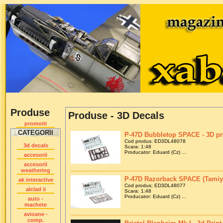
Produse
Produse - 3D Decals
promotii
CATEGORII
P-47D Bubbletop SPACE - 3D prin
Cod produs: ED3DL48078
3d decals
Scara: 1:48
Producator: Eduard (Cz) ...
accesorii
accesorii
weathering
P-47D Razorback SPACE (Tamiya
ak interactive
Cod produs: ED3DL48077
alclad ii
Scara: 1:48
Producator: Eduard (Cz) ...
auto -
machete
avioane -
comp.