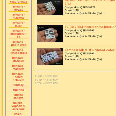
Bristol Blenheim Mk.I - 3d Print 
vacuformate
1/48
avioane -
Cod produs: QSDS48378
decals
Scara: 1:48
Producator: Quinta Studio (Ru) ...
avioane -
machete
avioane -
mask
F-104G 3D-Printed color Interior 
avioane -
Cod produs: QSD-48199
Scara: 1:48
microfibra +
Producator: Quinta Studio (Ru) ...
pe
avioane -
photo etch
avioane -
Tempest Mk.V 3D-Printed color I
resin details
Cod produs: QSD-48191
Scara: 1:48
blindate -
Producator: Quinta Studio (Ru) ...
decaluri
blindate -
machete
blindate -
1 EUR
= 5.3200 RON
seturi
detaliere
1 USD
= 4.6150 RON
1 CZK
= 0.2250 RON
fantasy
figurine
gunze
sangyo
hataka -
vopsele si
accesorii
italeri -